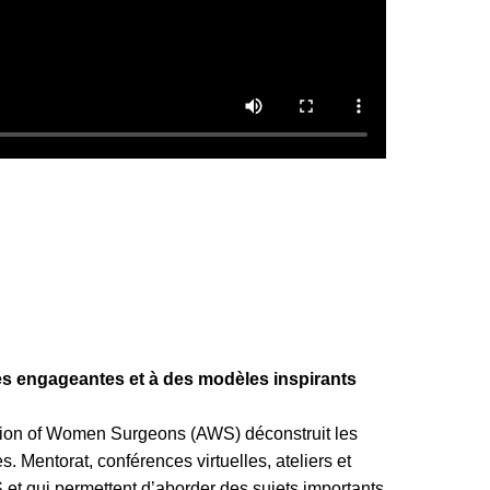
ves engageantes et à des modèles inspirants
iation of Women Surgeons (AWS) déconstruit les
s. Mentorat, conférences virtuelles, ateliers et
S et qui permettent d’aborder des sujets importants