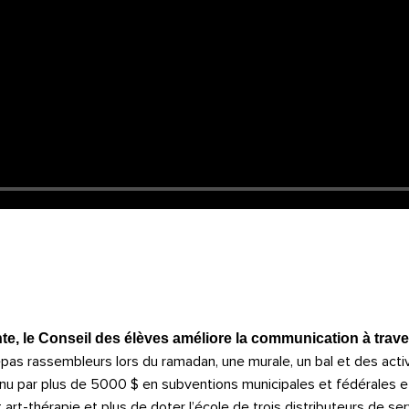
e, le Conseil des élèves améliore la communication à trave
epas rassembleurs lors du ramadan, une murale, un bal et des acti
nu par plus de 5000 $ en subventions municipales et fédérales et 
rt-thérapie et plus de doter l’école de trois distributeurs de se