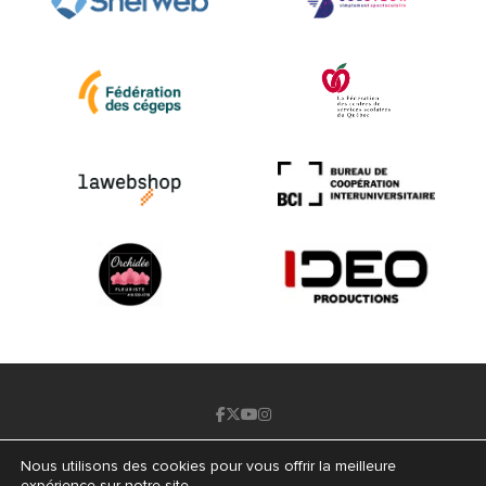
info@forcesavenir.qc.ca
Nous utilisons des cookies pour vous offrir la meilleure
418 845-2622
expérience sur notre site.